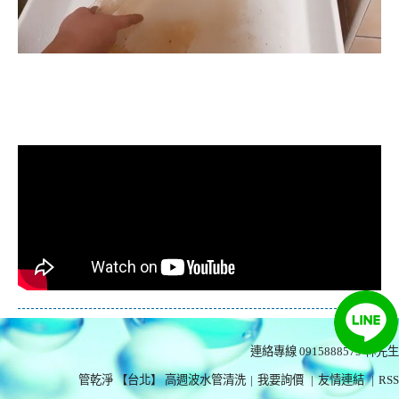
清洗水管, 水管清洗, 洗水管, 熱水忽
冷忽熱
連絡專線 0915888575
林先生
管乾淨 【台北】 高週波水管清洗
|
我要詢價
|
友情連結
|
RSS