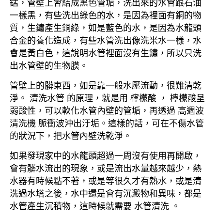
錳，管壁上會結成黑色管垢，洗出來的水會跟石油
一樣黑，有些洗出綠色的水，是因為裡面有銅的物
質，生鏽產生銅綠，如是藍色的水，是因為水龍頭
合金的養化造成，有些水管洗出像洗米水一樣，水
會是黃白色，這說明水管裡面沒有生鏽，所以只洗
出水管壁的生物膜。
管壁上的髒東西，如是靠一般水壓流動，很難清乾
淨。 清洗水管 的原理，就是用 檸檬酸 ， 檸檬酸呈
弱酸性，可以軟化水管內壁的管垢，再透過 高週波
清洗機 脈衝波沖出汙垢。這樣的話，可在不傷水管
的狀況下，把水管內壁洗乾淨。
如果發現家中的水龍頭超過一周沒有使用再開啟，
會有髒水流出的現象，或是流出水量越來越少，熱
水器有時候點不著，或是等很久才有熱水，或是清
洗過水塔之後，水中還是會有沉澱物和異味，都是
水管產生沉積物，這時候就需要 水管清洗 。