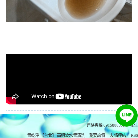
清洗水管, 水管清洗, 洗水管, 熱水忽
冷忽熱
連絡專線 0915888575
林先生
管乾淨 【台北】 高週波水管清洗
|
我要詢價
|
友情連結
|
RSS