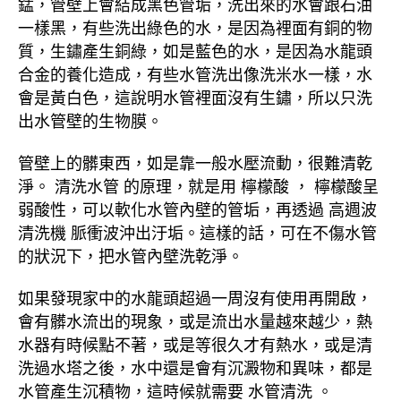
錳，管壁上會結成黑色管垢，洗出來的水會跟石油
一樣黑，有些洗出綠色的水，是因為裡面有銅的物
質，生鏽產生銅綠，如是藍色的水，是因為水龍頭
合金的養化造成，有些水管洗出像洗米水一樣，水
會是黃白色，這說明水管裡面沒有生鏽，所以只洗
出水管壁的生物膜。
管壁上的髒東西，如是靠一般水壓流動，很難清乾
淨。 清洗水管 的原理，就是用 檸檬酸 ， 檸檬酸呈
弱酸性，可以軟化水管內壁的管垢，再透過 高週波
清洗機 脈衝波沖出汙垢。這樣的話，可在不傷水管
的狀況下，把水管內壁洗乾淨。
如果發現家中的水龍頭超過一周沒有使用再開啟，
會有髒水流出的現象，或是流出水量越來越少，熱
水器有時候點不著，或是等很久才有熱水，或是清
洗過水塔之後，水中還是會有沉澱物和異味，都是
水管產生沉積物，這時候就需要 水管清洗 。