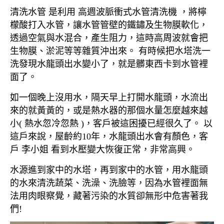
清洗水管 是利用 高週波脈衝式水管清洗機 ，將檸
檬酸打入水管，讓水管管壁的鐵鏽及生物膜軟化，
透過空氣與水混合，產生阻力，這時高周波就會把
生物膜、淤泥等等雜質沖出來。 有時候把水塔洗一
洗發現水龍頭出水變小了，就是髒東西卡到水管裡
面了。
如一個晚上沒用水，隔天早上打開水龍頭，水流出
來的就黃黃的，或是熱水器的那個水量怎麼越來越
小( 熱水忽冷忽熱 )，客戶被這困擾已經很久了。 以
這戶來說，屋齡約10年，水龍頭出水會有顏色，客
戶 李小姐 看到水壓變大恢復正常，非常高興。
水源進到家中的水塔，再到家中的水管，用水龍頭
的水來清洗蔬菜、洗澡、洗臉等，因為水管裡面無
法用肉眼察覺，藏著污染的水質卻無形中危害著我
們!